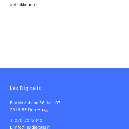
betrokkenen”.
Lex Digitalis
Binckhorstlaan 36, M 1.07
2516 BE Den Haag
T: 070-2042440
E: info@lexdigitalis.nl