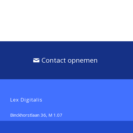
Contact opnemen
Lex Digitalis
Binckhorstlaan 36, M 1.07
2516 BE Den Haag
T: 070-2042440